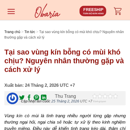
Chuyển
FREESHIP
đến
TOÀN BỘ ĐƠN HÀNG
nội
dung
>
>
Trang chủ
Tin tức
Tại sao vùng kín bỗng có mùi khó chịu? Nguyên nhân
thường gặp và cách xử lý
Tại sao vùng kín bỗng có mùi khó
chịu? Nguyên nhân thường gặp và
cách xử lý
Xuất bản:
24 Tháng 2, 2026
UTC +7
Thu Trang
Cập nhật lần cuối:
25 Tháng 2, 2026
UTC +7
Đánh giá post
Vùng kín có mùi là tình trạng nhiều người từng gặp nhưng
thường ngại hỏi, ngại chia sẻ hoặc tự xử lý theo kinh nghiệm
truyền miệng. Điều này dễ khiến tình trạng kéo dài, thậm chí