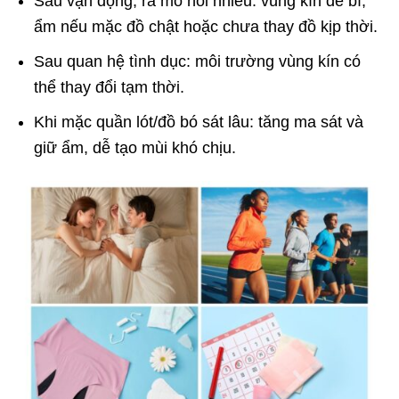
Sau vận động, ra mồ hôi nhiều: vùng kín dễ bí,
ẩm nếu mặc đồ chật hoặc chưa thay đồ kịp thời.
Sau quan hệ tình dục: môi trường vùng kín có
thể thay đổi tạm thời.
Khi mặc quần lót/đồ bó sát lâu: tăng ma sát và
giữ ẩm, dễ tạo mùi khó chịu.