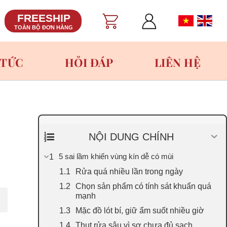
FREESHIP
TOÀN BỘ ĐƠN HÀNG
 TỨC
HỎI ĐÁP
LIÊN HỆ
NỘI DUNG CHÍNH
5 sai lầm khiến vùng kín dễ có mùi
Rửa quá nhiều lần trong ngày
Chọn sản phẩm có tính sát khuẩn quá
mạnh
Mặc đồ lót bí, giữ ẩm suốt nhiều giờ
Thụt rửa sâu vì sợ chưa đủ sạch