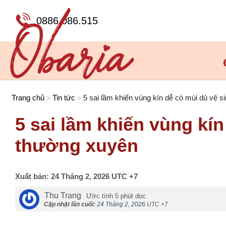
Chuyển
đến
0886.086.515
nội
dung
Trang chủ
Tin tức
5 sai lầm khiến vùng kín dễ có mùi dù vệ 
>
>
5 sai lầm khiến vùng kín
thường xuyên
Xuất bản:
24 Tháng 2, 2026
UTC +7
Thu Trang
Ước tính 5 phút đọc
Cập nhật lần cuối:
24 Tháng 2, 2026
UTC +7