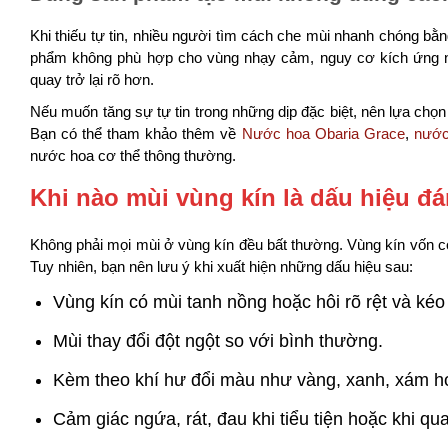
Khi thiếu tự tin, nhiều người tìm cách che mùi nhanh chóng b
phẩm không phù hợp cho vùng nhạy cảm, nguy cơ kích ứng nh
quay trở lại rõ hơn.
Nếu muốn tăng sự tự tin trong những dịp đặc biệt, nên lựa ch
Bạn có thể tham khảo thêm về
Nước hoa Obaria Grace
,
nước
nước hoa cơ thể thông thường.
Khi nào mùi vùng kín là dấu hiệu đá
Không phải mọi mùi ở vùng kín đều bất thường. Vùng kín vốn có 
Tuy nhiên, bạn nên lưu ý khi xuất hiện những dấu hiệu sau:
Vùng kín có mùi tanh nồng hoặc hôi rõ rệt và kéo
Mùi thay đổi đột ngột so với bình thường.
Kèm theo khí hư đổi màu như vàng, xanh, xám ho
Cảm giác ngứa, rát, đau khi tiểu tiện hoặc khi qu