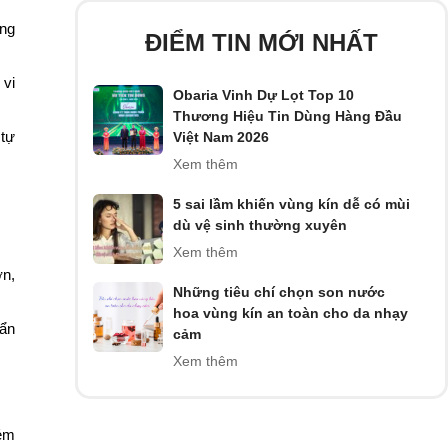
ung
ĐIỂM TIN MỚI NHẤT
 vi
Obaria Vinh Dự Lọt Top 10
Thương Hiệu Tin Dùng Hàng Đầu
 tự
Việt Nam 2026
Xem thêm
5 sai lầm khiến vùng kín dễ có mùi
dù vệ sinh thường xuyên
Xem thêm
ơn,
Những tiêu chí chọn son nước
hoa vùng kín an toàn cho da nhạy
uẩn
cảm
Xem thêm
kém