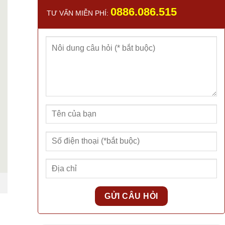
0886.086.515
TƯ VẤN MIỄN PHÍ: