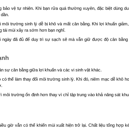
 bảo vệ tự nhiên. Khi bạn rửa quá thường xuyên, đặc biệt dùng d
 dần.
 môi trường sinh lý dễ bị khô và mất cân bằng. Khi lợi khuẩn giảm,
ng tái mùi xảy ra sớm hơn bạn nghĩ.
mỗi ngày đã đủ để duy trì sự sạch sẽ mà vẫn giữ được độ cân bằng
ạnh
ần sự cân bằng giữa lợi khuẩn và các vi sinh vật khác.
ó thể làm thay đổi môi trường sinh lý. Khi đó, niêm mạc dễ khô h
ờ.
ì môi trường ổn định hơn thay vì chỉ tập trung vào khả năng sát kh
ều giờ vẫn có thể khiến mùi xuất hiện trở lại. Chất liệu tổng hợp 