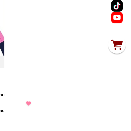
vào
iác