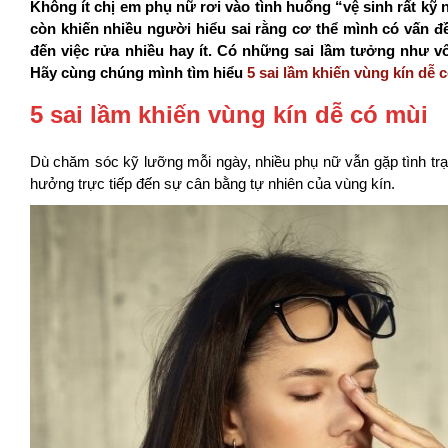
Không ít chị em phụ nữ rơi vào tình huống “vệ sinh rất kỹ
còn khiến nhiều người hiểu sai rằng cơ thể mình có vấn đ
đến việc rửa nhiều hay ít. Có những sai lầm tưởng như vô
Hãy cùng chúng mình tìm hiểu
5 sai lầm khiến vùng kín dễ
5 sai lầm khiến vùng kín dễ có mùi
Dù chăm sóc kỹ lưỡng mỗi ngày, nhiều phụ nữ vẫn gặp tình trạ
hưởng trực tiếp đến sự cân bằng tự nhiên của vùng kín.