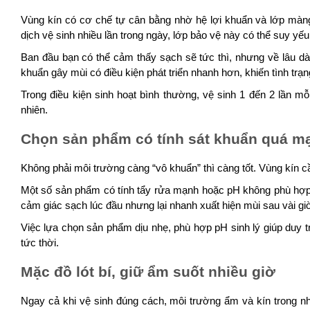
Vùng kín có cơ chế tự cân bằng nhờ hệ lợi khuẩn và lớp màng
dịch vệ sinh nhiều lần trong ngày, lớp bảo vệ này có thể suy yếu
Ban đầu bạn có thể cảm thấy sạch sẽ tức thì, nhưng về lâu dài
khuẩn gây mùi có điều kiện phát triển nhanh hơn, khiến tình trạ
Trong điều kiện sinh hoạt bình thường, vệ sinh 1 đến 2 lần 
nhiên.
Chọn sản phẩm có tính sát khuẩn quá m
Không phải môi trường càng “vô khuẩn” thì càng tốt. Vùng kín c
Một số sản phẩm có tính tẩy rửa mạnh hoặc pH không phù hợp c
cảm giác sạch lúc đầu nhưng lại nhanh xuất hiện mùi sau vài gi
Việc lựa chọn sản phẩm dịu nhẹ, phù hợp pH sinh lý giúp duy tr
tức thời.
Mặc đồ lót bí, giữ ẩm suốt nhiều giờ
Ngay cả khi vệ sinh đúng cách, môi trường ẩm và kín trong nhi