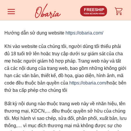
Chuyển
FREESHIP
đến
TOÀN BỘ ĐƠN HÀNG
nội
dung
Hướng dẫn sử dụng website
https://obaria.com/
Khi vào website của chúng tôi, người dùng tối thiểu phải
đủ 18 tuổi trở lên hoặc truy cập dưới sự giám sát của cha
mẹ hoặc người giám hộ hợp pháp. Trang web này và tất
cả các nội dung của trang web, bao gồm những không giới
hạn các văn bản, thiết kế, đồ họa, giao diện, hình ảnh, mã
code đều thuộc bản quyền của
https://obaria.com/
hoặc bên
thứ ba cấp phép cho chúng tôi
Bất kỳ nội dung nào thuộc trang web này về nhãn hiệu, tên
thương mại, KDCN,… đều thuộc quyền sở hữu của chúng
tôi. Mọi hành vi sao chép, sửa đổi, phân phối, xuất bản, lưu
thông,… vì mục đích thương mại mà không được sự cho