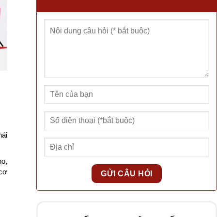
hải
ho,
 cơ