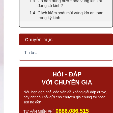
Có nên dùng nước hoa vùng kín khi
đang có kinh?
Cách kiểm soát mùi vùng kín an toàn
trong kỳ kinh
Chuyên mục
Tin tức
HỎI - ĐÁP
VỚI CHUYÊN GIA
Nếu bạn gặp phải các vấn đề không giải đáp được,
hãy đặt câu hỏi gửi cho chuyên gia chúng tôi hoặc
liên hệ đền
0886.086.515
TƯ VẤN MIỄN PHÍ: