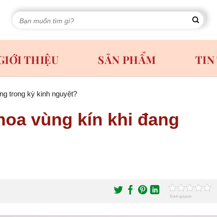
Tìm
kiếm:
GIỚI THIỆU
SẢN PHẨM
TIN
g trong kỳ kinh nguyệt?
oa vùng kín khi đang
Đánh giá post