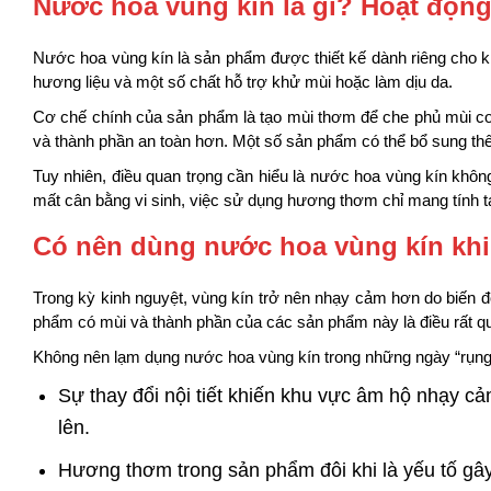
Nước hoa vùng kín là gì? Hoạt độn
Nước hoa vùng kín là sản phẩm được thiết kế dành riêng cho
hương liệu và một số chất hỗ trợ khử mùi hoặc làm dịu da.
Cơ chế chính của sản phẩm là tạo mùi thơm để che phủ mùi c
và thành phần an toàn hơn. Một số sản phẩm có thể bổ sung t
Tuy nhiên, điều quan trọng cần hiểu là nước hoa vùng kín khôn
mất cân bằng vi sinh, việc sử dụng hương thơm chỉ mang tính tạ
Có nên dùng nước hoa vùng kín khi
Trong kỳ kinh nguyệt, vùng kín trở nên nhạy cảm hơn do biến
phẩm có mùi và thành phần của các sản phẩm này là điều rất q
Không nên lạm dụng nước hoa vùng kín trong những ngày “rụng 
Sự thay đổi nội tiết khiến khu vực âm hộ nhạy c
lên.
Hương thơm trong sản phẩm đôi khi là yếu tố gâ