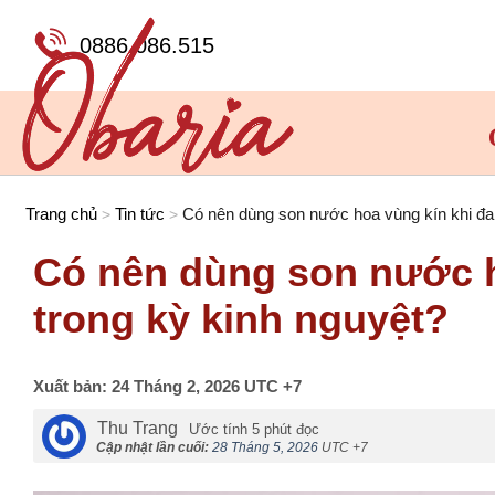
Chuyển
đến
0886.086.515
nội
dung
Trang chủ
Tin tức
Có nên dùng son nước hoa vùng kín khi đan
>
>
Có nên dùng son nước h
trong kỳ kinh nguyệt?
Xuất bản:
24 Tháng 2, 2026
UTC +7
Thu Trang
Ước tính 5 phút đọc
Cập nhật lần cuối:
28 Tháng 5, 2026
UTC +7