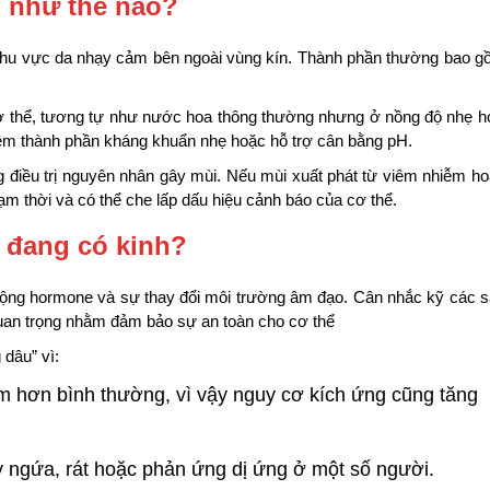
g như thế nào?
 khu vực da nhạy cảm bên ngoài vùng kín. Thành phần thường bao 
ơ thể, tương tự như nước hoa thông thường nhưng ở nồng độ nhẹ 
hêm thành phần kháng khuẩn nhẹ hoặc hỗ trợ cân bằng pH.
g điều trị nguyên nhân gây mùi. Nếu mùi xuất phát từ viêm nhiễm h
m thời và có thể che lấp dấu hiệu cảnh báo của cơ thể.
 đang có kinh?
 động hormone và sự thay đổi môi trường âm đạo. Cân nhắc kỹ các 
uan trọng nhằm đảm bảo sự an toàn cho cơ thể
dâu” vì:
ảm hơn bình thường, vì vậy nguy cơ kích ứng cũng tăng
y ngứa, rát hoặc phản ứng dị ứng ở một số người.