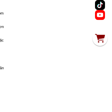
gồm
hơn
oặc
sản