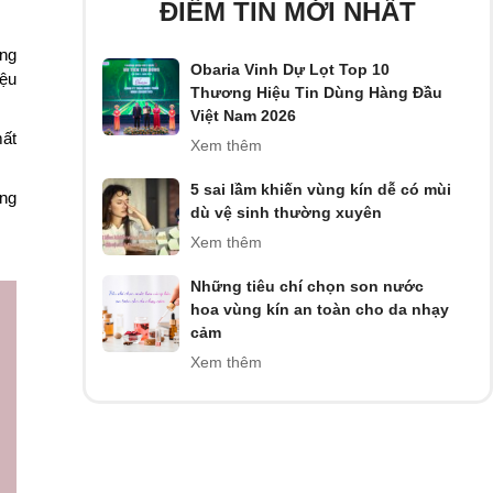
ĐIỂM TIN MỚI NHẤT
ờng
Obaria Vinh Dự Lọt Top 10
iệu
Thương Hiệu Tin Dùng Hàng Đầu
Việt Nam 2026
mất
Xem thêm
5 sai lầm khiến vùng kín dễ có mùi
ông
dù vệ sinh thường xuyên
Xem thêm
Những tiêu chí chọn son nước
hoa vùng kín an toàn cho da nhạy
cảm
Xem thêm