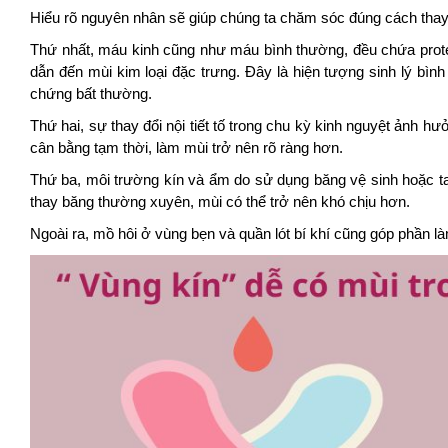
Hiểu rõ nguyên nhân sẽ giúp chúng ta chăm sóc đúng cách thay v
Thứ nhất, máu kinh cũng như máu bình thường, đều chứa prot
dẫn đến mùi kim loại đặc trưng. Đây là hiện tượng sinh lý bìn
chứng bất thường.
Thứ hai, sự thay đổi nội tiết tố trong chu kỳ kinh nguyệt ảnh h
cân bằng tạm thời, làm mùi trở nên rõ ràng hơn.
Thứ ba, môi trường kín và ẩm do sử dụng băng vệ sinh hoặc tam
thay băng thường xuyên, mùi có thể trở nên khó chịu hơn.
Ngoài ra, mồ hôi ở vùng bẹn và quần lót bí khí cũng góp phần 