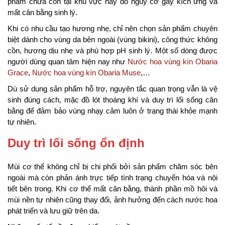
phẩm chứa cồn tại khu vực này do nguy cơ gây kích ứng và
mất cân bằng sinh lý.
Khi có nhu cầu tạo hương nhẹ, chỉ nên chọn sản phẩm chuyên
biệt dành cho vùng da bên ngoài (vùng bikini), công thức không
cồn, hương dịu nhẹ và phù hợp pH sinh lý. Một số dòng được
người dùng quan tâm hiện nay như
Nước hoa vùng kín Obaria
Grace
,
Nước hoa vùng kín Obaria Muse
,…
Dù sử dụng sản phẩm hỗ trợ, nguyên tắc quan trọng vẫn là vệ
sinh đúng cách, mặc đồ lót thoáng khí và duy trì lối sống cân
bằng để đảm bảo vùng nhạy cảm luôn ở trạng thái khỏe mạnh
tự nhiên.
Duy trì lối sống ổn định
Mùi cơ thể không chỉ bị chi phối bởi sản phẩm chăm sóc bên
ngoài mà còn phản ánh trực tiếp tình trạng chuyển hóa và nội
tiết bên trong. Khi cơ thể mất cân bằng, thành phần mồ hôi và
mùi nền tự nhiên cũng thay đổi, ảnh hưởng đến cách nước hoa
phát triển và lưu giữ trên da.