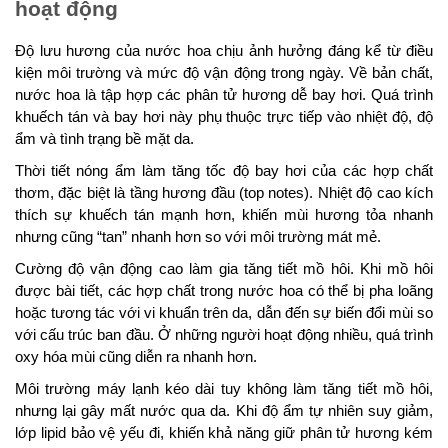
hoạt động
Độ lưu hương của nước hoa chịu ảnh hưởng đáng kể từ điều
kiện môi trường và mức độ vận động trong ngày. Về bản chất,
nước hoa là tập hợp các phân tử hương dễ bay hơi. Quá trình
khuếch tán và bay hơi này phụ thuộc trực tiếp vào nhiệt độ, độ
ẩm và tình trạng bề mặt da.
Thời tiết nóng ẩm làm tăng tốc độ bay hơi của các hợp chất
thơm, đặc biệt là tầng hương đầu (top notes). Nhiệt độ cao kích
thích sự khuếch tán mạnh hơn, khiến mùi hương tỏa nhanh
nhưng cũng “tan” nhanh hơn so với môi trường mát mẻ.
Cường độ vận động cao làm gia tăng tiết mồ hôi. Khi mồ hôi
được bài tiết, các hợp chất trong nước hoa có thể bị pha loãng
hoặc tương tác với vi khuẩn trên da, dẫn đến sự biến đổi mùi so
với cấu trúc ban đầu. Ở những người hoạt động nhiều, quá trình
oxy hóa mùi cũng diễn ra nhanh hơn.
Môi trường máy lạnh kéo dài tuy không làm tăng tiết mồ hôi,
nhưng lại gây mất nước qua da. Khi độ ẩm tự nhiên suy giảm,
lớp lipid bảo vệ yếu đi, khiến khả năng giữ phân tử hương kém