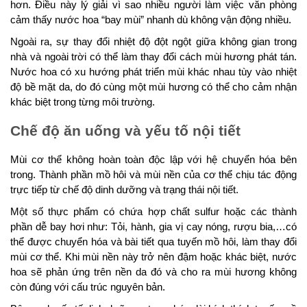
hơn. Điều này lý giải vì sao nhiều người làm việc văn phòng
cảm thấy nước hoa “bay mùi” nhanh dù không vận động nhiều.
Ngoài ra, sự thay đổi nhiệt độ đột ngột giữa không gian trong
nhà và ngoài trời có thể làm thay đổi cách mùi hương phát tán.
Nước hoa có xu hướng phát triển mùi khác nhau tùy vào nhiệt
độ bề mặt da, do đó cùng một mùi hương có thể cho cảm nhận
khác biệt trong từng môi trường.
Chế độ ăn uống và yếu tố nội tiết
Mùi cơ thể không hoàn toàn độc lập với hệ chuyển hóa bên
trong. Thành phần mồ hôi và mùi nền của cơ thể chịu tác động
trực tiếp từ chế độ dinh dưỡng và trạng thái nội tiết.
Một số thực phẩm có chứa hợp chất sulfur hoặc các thành
phần dễ bay hơi như: Tỏi, hành, gia vị cay nóng, rượu bia,…có
thể được chuyển hóa và bài tiết qua tuyến mồ hôi, làm thay đổi
mùi cơ thể. Khi mùi nền này trở nên đậm hoặc khác biệt, nước
hoa sẽ phản ứng trên nền da đó và cho ra mùi hương không
còn đúng với cấu trúc nguyên bản.