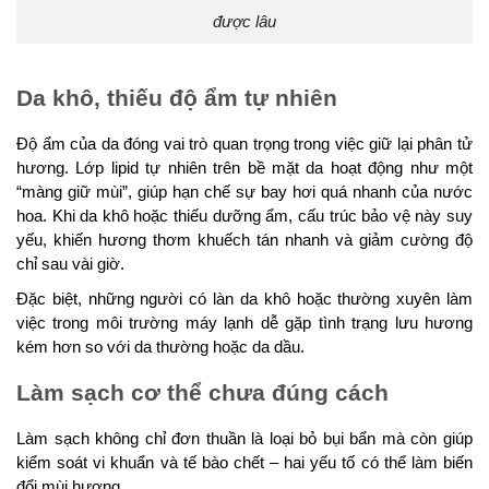
được lâu
Da khô, thiếu độ ẩm tự nhiên
Độ ẩm của da đóng vai trò quan trọng trong việc giữ lại phân tử
hương. Lớp lipid tự nhiên trên bề mặt da hoạt động như một
“màng giữ mùi”, giúp hạn chế sự bay hơi quá nhanh của nước
hoa. Khi da khô hoặc thiếu dưỡng ẩm, cấu trúc bảo vệ này suy
yếu, khiến hương thơm khuếch tán nhanh và giảm cường độ
chỉ sau vài giờ.
Đặc biệt, những người có làn da khô hoặc thường xuyên làm
việc trong môi trường máy lạnh dễ gặp tình trạng lưu hương
kém hơn so với da thường hoặc da dầu.
Làm sạch cơ thể chưa đúng cách
Làm sạch không chỉ đơn thuần là loại bỏ bụi bẩn mà còn giúp
kiểm soát vi khuẩn và tế bào chết – hai yếu tố có thể làm biến
đổi mùi hương.