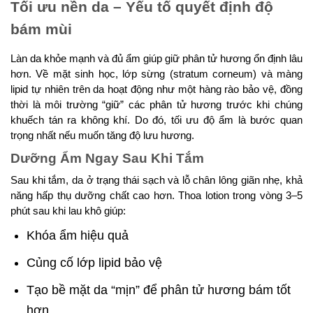
Tối ưu nền da – Yếu tố quyết định độ
bám mùi
Làn da khỏe mạnh và đủ ẩm giúp giữ phân tử hương ổn định lâu
hơn. Về mặt sinh học, lớp sừng (stratum corneum) và màng
lipid tự nhiên trên da hoạt động như một hàng rào bảo vệ, đồng
thời là môi trường “giữ” các phân tử hương trước khi chúng
khuếch tán ra không khí. Do đó, tối ưu độ ẩm là bước quan
trọng nhất nếu muốn tăng độ lưu hương.
Dưỡng Ẩm Ngay Sau Khi Tắm
Sau khi tắm, da ở trạng thái sạch và lỗ chân lông giãn nhẹ, khả
năng hấp thụ dưỡng chất cao hơn. Thoa lotion trong vòng 3–5
phút sau khi lau khô giúp:
Khóa ẩm hiệu quả
Củng cố lớp lipid bảo vệ
Tạo bề mặt da “mịn” để phân tử hương bám tốt
hơn