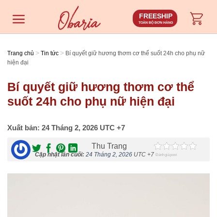
Chuyển
FREESHIP
đến
TOÀN BỘ ĐƠN HÀNG
nội
dung
>
>
Trang chủ
Tin tức
Bí quyết giữ hương thơm cơ thể suốt 24h cho phụ nữ
hiện đại
Bí quyết giữ hương thơm cơ thể
suốt 24h cho phụ nữ hiện đại
Xuất bản:
24 Tháng 2, 2026
UTC +7
Thu Trang
Cập nhật lần cuối:
24 Tháng 2, 2026
UTC +7
Đánh giá post