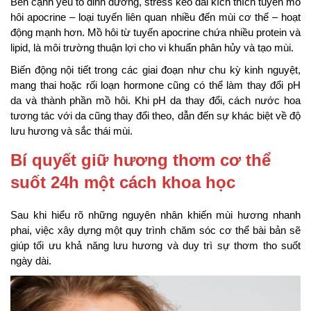
Bên cạnh yếu tố dinh dưỡng, stress kéo dài kích thích tuyến mồ
hôi apocrine – loại tuyến liên quan nhiều đến mùi cơ thể – hoạt
động mạnh hơn. Mồ hôi từ tuyến apocrine chứa nhiều protein và
lipid, là môi trường thuận lợi cho vi khuẩn phân hủy và tạo mùi.
Biến động nội tiết trong các giai đoạn như chu kỳ kinh nguyệt,
mang thai hoặc rối loạn hormone cũng có thể làm thay đổi pH
da và thành phần mồ hôi. Khi pH da thay đổi, cách nước hoa
tương tác với da cũng thay đổi theo, dẫn đến sự khác biệt về độ
lưu hương và sắc thái mùi.
Bí quyết giữ hương thơm cơ thể
suốt 24h một cách khoa học
Sau khi hiểu rõ những nguyên nhân khiến mùi hương nhanh
phai, việc xây dựng một quy trình chăm sóc cơ thể bài bản sẽ
giúp tối ưu khả năng lưu hương và duy trì sự thơm tho suốt
ngày dài.