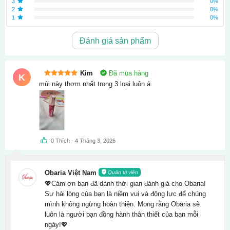
3
0%
2
0%
1
0%
Đánh giá sản phẩm
Kim
Đã mua hàng
K
Được xếp
mùi này thơm nhất trong 3 loại luôn á
hạng
5
5
sao
0
Thích
-
4 Tháng 3, 2026
Obaria Việt Nam
Quản trị viên
💖Cảm ơn bạn đã dành thời gian đánh giá cho Obaria!
Sự hài lòng của bạn là niềm vui và động lực để chúng
mình không ngừng hoàn thiện. Mong rằng Obaria sẽ
luôn là người bạn đồng hành thân thiết của bạn mỗi
ngày!💖