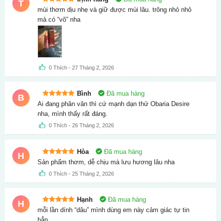
T
Được xếp
mùi thơm dịu nhẹ và giữ được mùi lâu. trông nhỏ nhỏ
hạng
5
5
mà có “võ” nha
sao
0
Thích
-
27 Tháng 2, 2026
Bình
Đã mua hàng
B
Được xếp
Ai đang phân vân thì cứ mạnh dạn thử Obaria Desire
hạng
5
5
nha, mình thấy rất đáng.
sao
0
Thích
-
26 Tháng 2, 2026
Hòa
Đã mua hàng
H
Được xếp
Sản phẩm thơm, dễ chịu mà lưu hương lâu nha
hạng
5
5
sao
0
Thích
-
25 Tháng 2, 2026
Hạnh
Đã mua hàng
H
Được xếp
mỗi lần dính “dâu” mình dùng em này cảm giác tự tin
hạng
5
5
hẳn