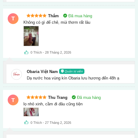
Thắm
Đã mua hàng
T
Được xếp
Không có gì để chê, mùi thơm rất lâu
hạng
5
5
sao
0
Thích
-
28 Tháng 2, 2026
Obaria Việt Nam
Quản trị viên
Dạ nước hoa vùng kín Obaria lưu hương đến 48h ạ
Thu Trang
Đã mua hàng
T
Được xếp
lọ nhỏ xinh, cầm đi đâu cũng tiện
hạng
5
5
sao
0
Thích
-
27 Tháng 2, 2026