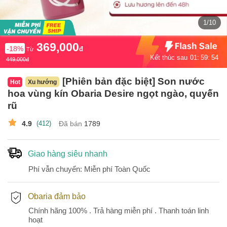
1
/
10
369,000
-18%
đ
Từ
Kết thúc sau
01
59
53
449,000
đ
[Phiên bản đặc biệt] Son nước
Hot
Xu hướng
hoa vùng kín Obaria Desire ngọt ngào, quyến
rũ
4.9
(412)
Đã bán
1789
Giao hàng siêu nhanh
Phí vẫn chuyển: Miễn phí Toàn Quốc
Obaria đảm bảo
Chính hãng 100% . Trả hàng miễn phí . Thanh toán linh
hoạt