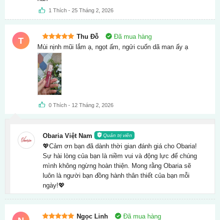
sao
1
Thích
-
25 Tháng 2, 2026
Thu Đỗ
Đã mua hàng
T
Được xếp
Mùi nịnh mũi lắm ạ, ngọt ấm, ngửi cuốn dã man ấy ạ
hạng
5
5
sao
0
Thích
-
12 Tháng 2, 2026
Obaria Việt Nam
Quản trị viên
💖Cảm ơn bạn đã dành thời gian đánh giá cho Obaria!
Sự hài lòng của bạn là niềm vui và động lực để chúng
mình không ngừng hoàn thiện. Mong rằng Obaria sẽ
luôn là người bạn đồng hành thân thiết của bạn mỗi
ngày!💖
Ngọc Linh
Đã mua hàng