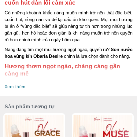
cuốn hút dẫn lối cảm xúc
Có những khoảnh khắc nàng muốn mình trở nên thật đặc biệt,
cuốn hút, nồng nàn và để lại dấu ấn khó quên. Một mùi hương
bí ẩn ở “vùng đặc biệt” sẽ giúp nàng tự tin hơn trong những lúc
gần gũi, hẹn hò hoặc đơn giản là khi nàng muốn trở nên quyến
rũ hơn chính mình của ngày hôm qua.
Nàng đang tìm một mùi hương ngọt ngào, quyến rũ?
Son nước
hoa vùng kín Obaria Desire
chính là lựa chọn dành cho nàng.
Hương thơm ngọt ngào, chàng càng gần
càng mê
Nước hoa cô bé Obaria Desire
được thiết kế mùi hương để
Xem thêm
tăng lên phần quyến rũ, cuốn hút của phái đẹp:
Nốt hương đầu: Tinh dầu quýt, Cam Bergamot, Tiêu đen,
Sản phẩm tương tự
Rượu rum ngọt ngào, thu hút đánh thức mọi giác quan ngay
từ khoảnh khắc đầu tiên.
Nốt hương giữa: hoa nhài SamBac, Hoa mộc lan, Hoa hồng
đan mạch, Hoa diên vĩ mang hương thơm mềm mại, quyến
rũ đầy mê hoặc.