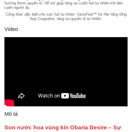
hương thơm quyến rũ. Hỗ trợ giúp tăng sự cuốn hút tự nhiên khi bên
cạnh người ấy.
Công thức đặc biệt cho sức hút tự nhiên: SensFeel™ for Her tăng tổng
hợp Coupulins, tăng sự quyến rũ tự nhiên.
Video
Mô tả
Son nước hoa vùng kín Obaria Desire – Sự