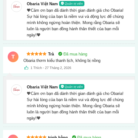
Obaria Việt Nam
Quản trị viên
💖Cảm ơn bạn đã dành thời gian đánh giá cho Obaria!
Sự hài lòng của bạn là niềm vui và động lực để chúng
mình không ngừng hoàn thiện. Mong rằng Obaria sẽ
luôn là người bạn đồng hành thân thiết của bạn mỗi
ngày!💖
Trà
Đã mua hàng
T
Được xếp
Obaria thơm kiểu thanh lịch, không bị nồng
hạng
5
5
sao
1
Thích
-
27 Tháng 2, 2026
Obaria Việt Nam
Quản trị viên
💖Cảm ơn bạn đã dành thời gian đánh giá cho Obaria!
Sự hài lòng của bạn là niềm vui và động lực để chúng
mình không ngừng hoàn thiện. Mong rằng Obaria sẽ
luôn là người bạn đồng hành thân thiết của bạn mỗi
ngày!💖
trịnh hằng
Đã mua hàng