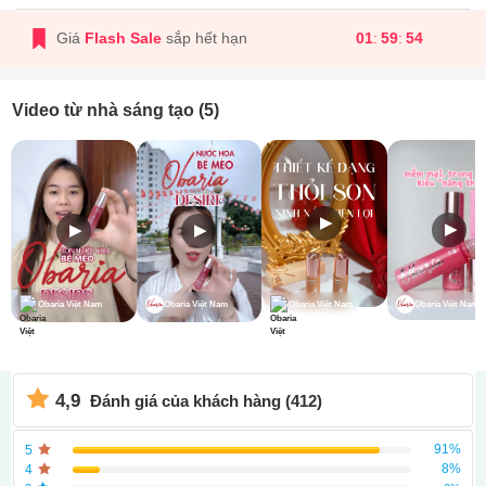
Giá
Flash Sale
sắp hết hạn
01
59
54
Video từ nhà sáng tạo (5)
▶
▶
▶
▶
Obaria Việt Nam
Obaria Việt Nam
Obaria Việt Nam
Obaria Việt Nam
4,9
Đánh giá của khách hàng (412)
91%
5
8%
4