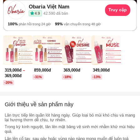
Obaria Việt Nam
Truy cập
4.9
42.590 đã bán
100%
99%
phản hồi trong 24 giờ
vận chuyển trong 48 giờ
Giá
Giá
Giá
Giá
Giá
Giá
319,000
đ
–
859,000
đ
369,000
đ
349,000
đ
Khoảng
gốc
hiện
gốc
hiện
gốc
hiện
369,000
đ
-31%
-18%
-13%
giá:
là:
tại
là:
tại
là:
tại
-20%
từ
1,249,000đ.
là:
449,000đ.
là:
400,000đ.
là:
319,000đ
859,000đ.
369,000đ.
349,000đ.
đến
Giới thiệu về sản phẩm này
369,000đ
Lăn trực tiếp lên quần lót hàng ngày. Giúp loại bỏ mùi khó chịu và mang
lại hương thơm dễ chịu, tự nhiên.
Trong kỳ kinh nguyệt, lăn lên mặt băng vệ sinh mới nhằm khử mùi hiệu
quả.
Lăn lên cổ tay, sau gáy hoặc vùng nào nàng mong muốn để luôn toả