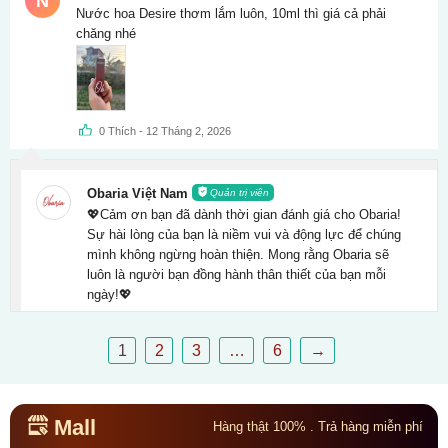
N
Được xếp
Nước hoa Desire thơm lắm luôn, 10ml thì giá cả phải
hạng
5
5
chăng nhé
sao
0
Thích
-
12 Tháng 2, 2026
Obaria Việt Nam
Quản trị viên
💖Cảm ơn bạn đã dành thời gian đánh giá cho Obaria!
Sự hài lòng của bạn là niềm vui và động lực để chúng
mình không ngừng hoàn thiện. Mong rằng Obaria sẽ
luôn là người bạn đồng hành thân thiết của bạn mỗi
ngày!💖
1
2
3
…
6
→
Mall
Hàng thật 100% . Trả hàng miễn phí